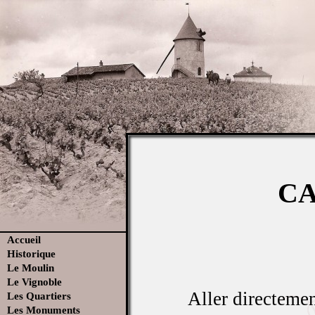
CA
Accueil
Historique
Le Moulin
Le Vignoble
Aller directemen
Les Quartiers
Les Monuments