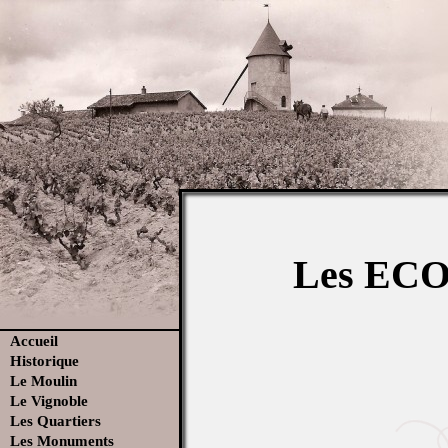
Les EC
Accueil
Historique
Le Moulin
Le Vignoble
Les Quartiers
Les Monuments